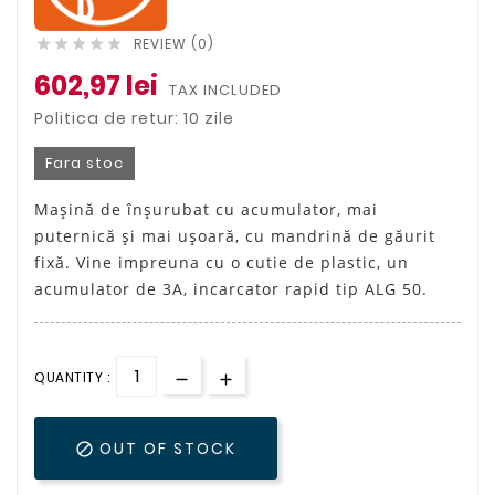
REVIEW (0)





602,97 lei
TAX INCLUDED
Politica de retur: 10 zile
Fara stoc
Maşină de înşurubat cu acumulator, mai
puternică şi mai uşoară, cu mandrină de găurit
fixă. Vine impreuna cu o cutie de plastic, un
acumulator de 3A, incarcator rapid tip ALG 50.
QUANTITY :
OUT OF STOCK
