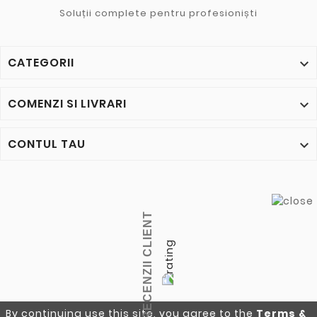
Soluții complete pentru profesioniști
CATEGORII

COMENZI SI LIVRARI

CONTUL TAU

RECENZII CLIENT
By continuing use this site, you agree to the
Terms &