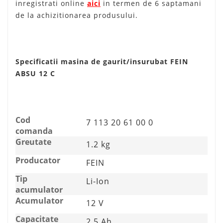
inregistrati online
aici
in termen de 6 saptamani
de la achizitionarea produsului.
Specificatii m
asina de gaurit/insurubat FEIN
ABSU 12 C
Cod
7 113 20 61 00 0
comanda
Greutate
1.2 kg
Producator
FEIN
Tip
Li-Ion
acumulator
Acumulator
12 V
Capacitate
2.5 Ah