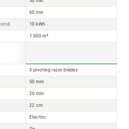
50 min
60 min
aximă
10 kWh
ă
1.500 m²
3 pivoting razor blades
50 mm
20 mm
22 cm
Electric
Da