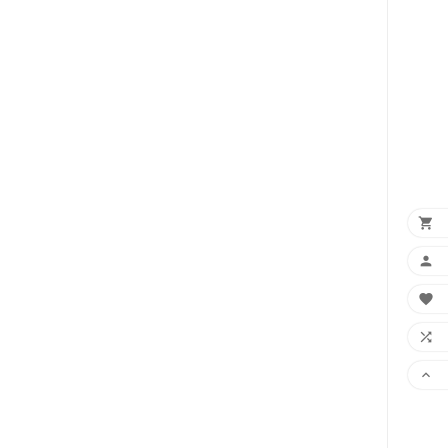




