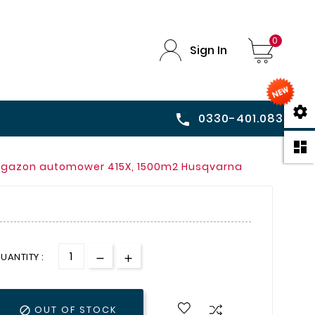
0
Sign In

0330-401.083


s gazon automower 415X, 1500m2 Husqvarna
UANTITY :
OUT OF STOCK
