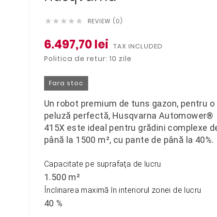
REVIEW (0)





6.497,70 lei
TAX INCLUDED
Politica de retur: 10 zile
Fara stoc
Un robot premium de tuns gazon, pentru o
peluză perfectă, Husqvarna Automower®
415X este ideal pentru grădini complexe d
până la 1500 m², cu pante de până la 40%.
Capacitate pe suprafaţa de lucru
1.500 m²
Înclinarea maximă în interiorul zonei de lucru
40 %