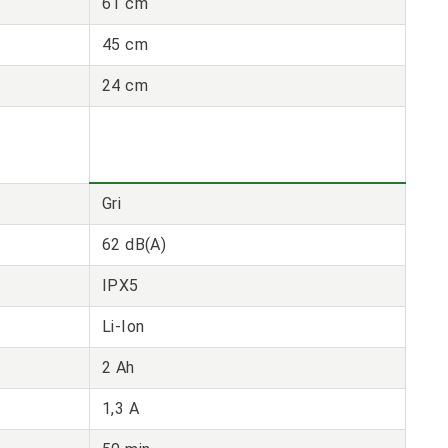
61 cm
45 cm
24 cm
Gri
62 dB(A)
IPX5
Li-Ion
2 Ah
1,3 A