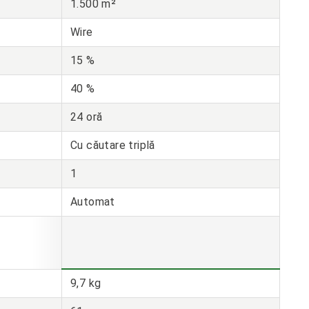
1.500 m²
Wire
15 %
40 %
24 oră
Cu căutare triplă
1
Automat
9,7 kg