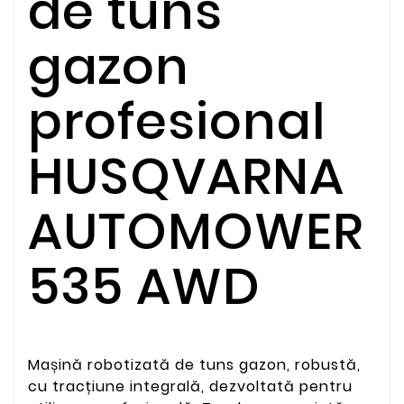
de tuns
gazon
profesional
HUSQVARNA
AUTOMOWER
535 AWD
Mașină robotizată de tuns gazon, robustă,
cu tracțiune integrală, dezvoltată pentru