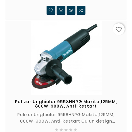

favorite_border
Polizor Unghiular 9558HNRG Makita,125MM,
800W-900W, Anti-Restart
Polizor Unghiular 9558HNRG Makita,125MM,
800W-900W, Anti-Restart Cu un design
compact, polizorul unghiular de 840W prezintă




