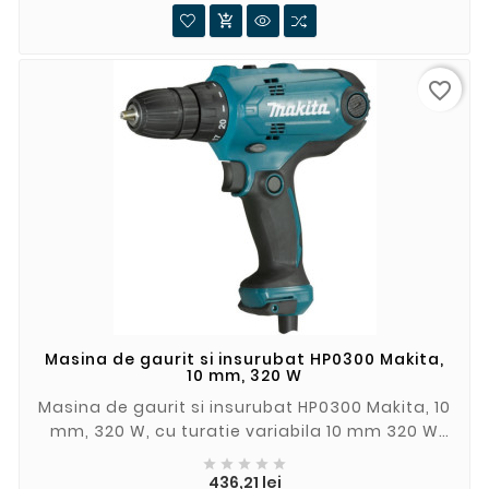

favorite_border
Masina de gaurit si insurubat HP0300 Makita,
10 mm, 320 W
Masina de gaurit si insurubat HP0300 Makita, 10
mm, 320 W, cu turatie variabila 10 mm 320 W
mandrina rapida





Pret
436,21 lei