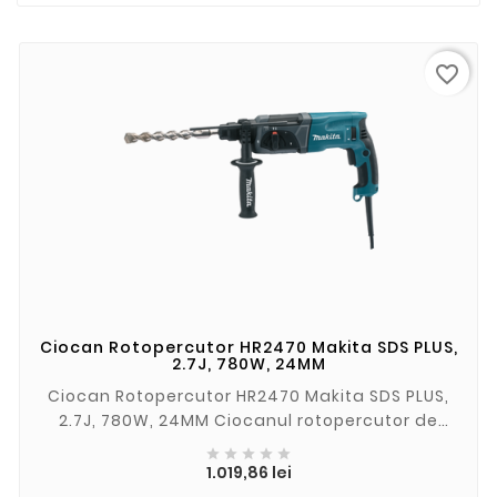
favorite_border
Ciocan Rotopercutor HR2470 Makita SDS PLUS,
2.7J, 780W, 24MM
Ciocan Rotopercutor HR2470 Makita SDS PLUS,
2.7J, 780W, 24MM Ciocanul rotopercutor de
780W este ideal pentru lucrările profesionale





de...
Pret
1.019,86 lei