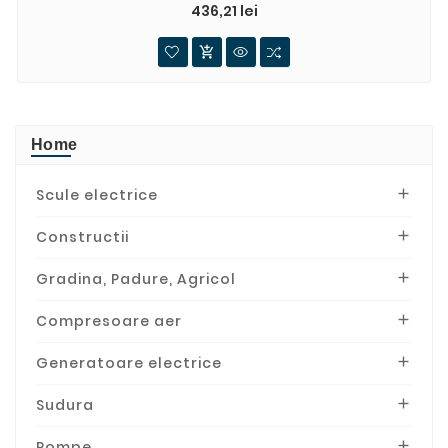
o...
Pret
436,21 lei

Home
Scule electrice

Constructii

Gradina, Padure, Agricol

Compresoare aer

Generatoare electrice

Sudura

Pompe
