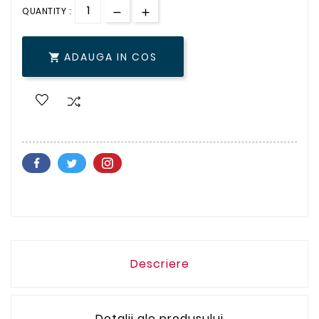
QUANTITY :
ADAUGA IN COS

Descriere
Detalii ale produsului