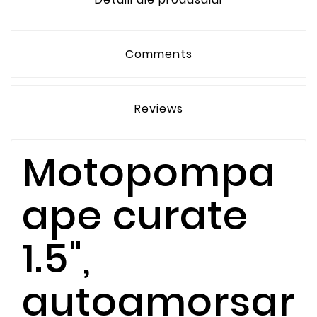
Comments
Reviews
Motopompa
ape curate
1.5",
autoamorsare