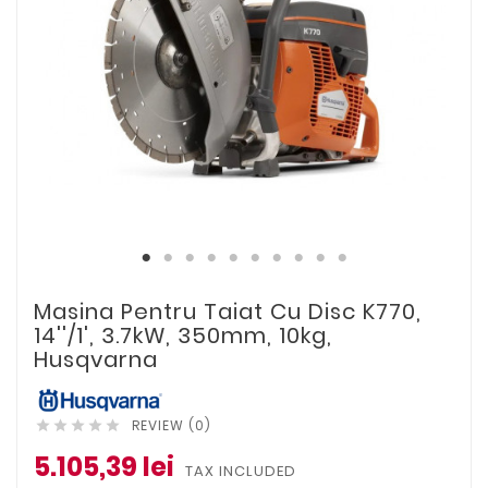
Masina Pentru Taiat Cu Disc K770,
14''/1', 3.7kW, 350mm, 10kg,
Husqvarna
REVIEW (0)





5.105,39 lei
TAX INCLUDED