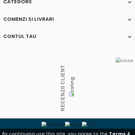
CATEGORII

COMENZI SI LIVRARI

CONTUL TAU

RECENZII CLIENT
By continuing use this site, you agree to the
Terms &