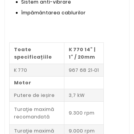
Sistem anti-vibrare
Împământarea cablurilor
Toate
K 770 14" |
specificațiile
1" / 20mm
K 770
967 68 21‑01
Motor
Putere de ieșire
3,7 kW
Turaţie maximă
9.300 rpm
recomandată
Turaţie maximă
9.000 rpm