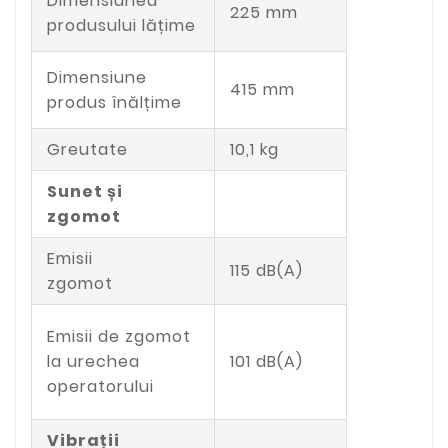
Dimensiunea
225 mm
produsului lățime
Dimensiune
415 mm
produs înălțime
Greutate
10,1 kg
Sunet și
zgomot
Emisii
115 dB(A)
zgomot
Emisii de zgomot
la urechea
101 dB(A)
operatorului
Vibrații